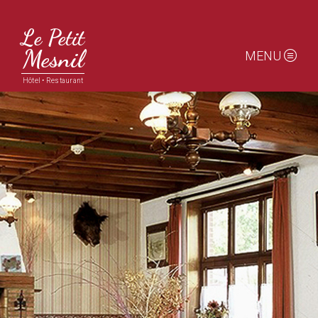
Le Petit
Mesnil
MENU
Hôtel
•
Restaurant