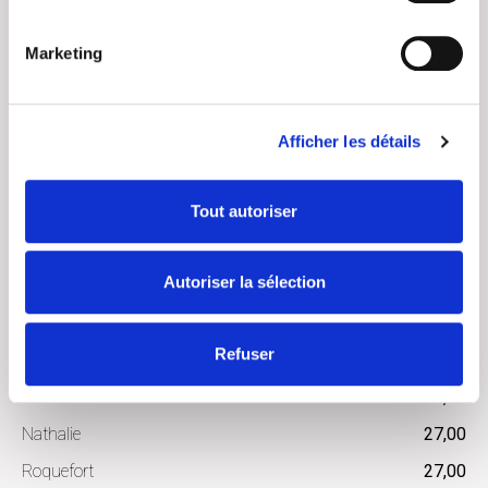
béarnaise 2 couverts minimum
22,50
Marketing
Maison 2 couverts minimum
23,00
Nathalie
23,00
Rokefort
23,00
Afficher les détails
Côte de veau
Tout autoriser
nature
22,00
poivre vert crème
25,50
Autoriser la sélection
Champignons Crème
25,50
Provençale
25,50
Refuser
béarnaise 2 couverts minimum
26,50
Maison 2 couverts minimum
27,00
Nathalie
27,00
Roquefort
27,00