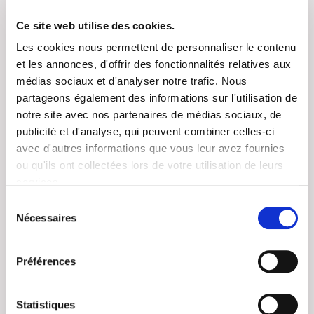
Ce site web utilise des cookies.
Truite Meunière
16,10
Les cookies nous permettent de personnaliser le contenu
Truite à l'ail
16,30
et les annonces, d'offrir des fonctionnalités relatives aux
Truite aux amandes
16,60
médias sociaux et d'analyser notre trafic. Nous
partageons également des informations sur l'utilisation de
Truite pochée aux petits légumes
19,00
notre site avec nos partenaires de médias sociaux, de
Truite Petit mesnil ( flambée au Ricard et crême )
20,00
publicité et d'analyse, qui peuvent combiner celles-ci
Sole meunière prix du jour
avec d'autres informations que vous leur avez fournies
ou qu'ils ont collectées lors de votre utilisation de leurs
NOS VIANDES
services.
Sélection
Rumsteck
Nécessaires
du
nature
18,50
consentement
poivre vert crème
21,50
Préférences
Champignon Crème
21,50
Statistiques
Provençale
21,50